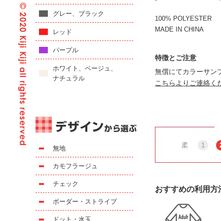
グレー、ブラック
100% POLYESTER
MADE IN CHINA
レッド
パープル
特徴とご注意
ホワイト、ベージュ、
無償にてカラーサン
ナチュラル
こちらよりご連絡く
柔
1
無地
カモフラージュ
チェック
おすすめの利用方
ボーダー・ストライプ
ドット・水玉