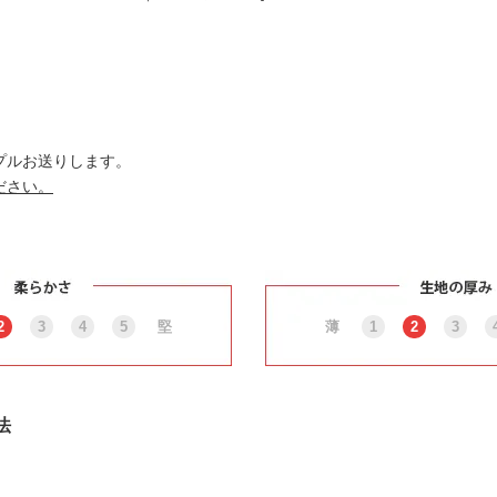
プルお送りします。
ださい。
2
3
4
5
堅
薄
1
2
3
法