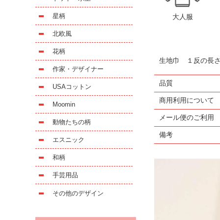
星柄
大人服
北欧風
花柄
生地巾 １反の長
作家・デザイナー
品質
USAコットン
商用利用について
Moomin
メール便のご利用
動物たちの柄
備考
エスニック
和柄
手芸用品
その他のデザイン