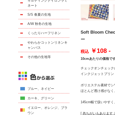
キルティングナイロンラミ
ネート
S/S 春夏の生地
A/W 秋冬の生地
Soft Bloom
くったりハーフリネン
ー
やわらかコットンリネンキ
ャンバス
￥108 -
税込
その他の生地等
10cmあたりの価格で
チェックオンチェック
インクジェットプリン
ポリエステル素材でシ
ブルー、ネイビー
ほとんど透け感がなく
カーキ、グリーン
145cm幅で扱いや
イエロー、オレンジ、ブラ
ウン
[ 色ちがいもあります｜Mor