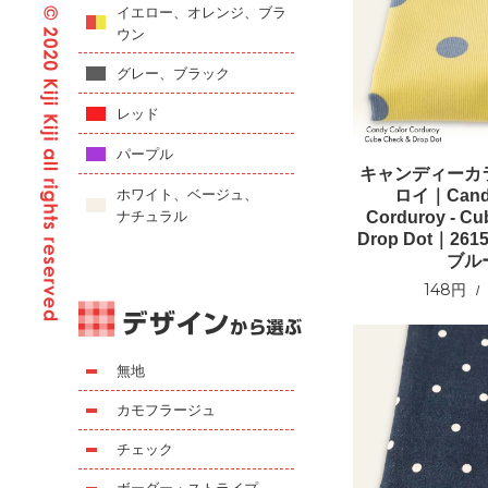
イエロー、オレンジ、ブラ
ウン
グレー、ブラック
レッド
パープル
キャンディーカ
ロイ｜Candy
ホワイト、ベージュ、
Corduroy - Cu
ナチュラル
Drop Dot｜26
ブル
148円
無地
カモフラージュ
チェック