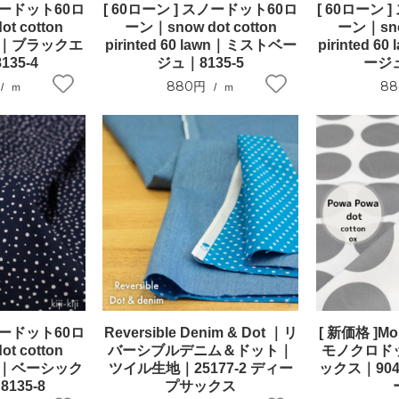
スノードット60ロ
[ 60ローン ] スノードット60ロ
[ 60ローン 
t cotton
ーン｜snow dot cotton
ーン｜snow
lawn｜ブラックエ
pirinted 60 lawn｜ミストベー
pirinted 
35-4
ジュ｜8135-5
ージュ
880円
8
ｍ
ｍ
スノードット60ロ
Reversible Denim & Dot ｜リ
[ 新価格 ]Mo
t cotton
バーシブルデニム＆ドット｜
モノクロド
lawn｜ベーシック
ツイル生地｜25177-2 ディー
ックス｜904
135-8
プサックス