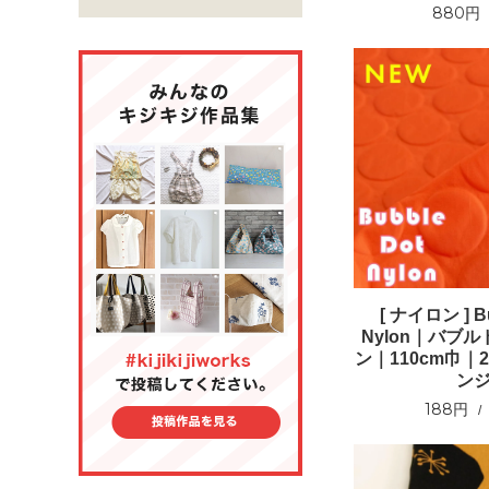
880円
[ ナイロン ] Bu
Nylon｜バブ
ン｜110cm巾｜25
ン
188円