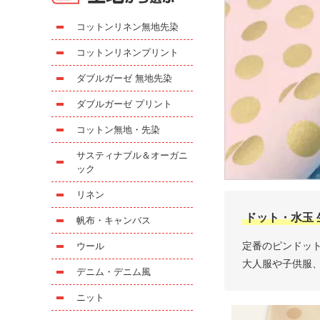
コットンリネン無地先染
コットンリネンプリント
ダブルガーゼ 無地先染
ダブルガーゼ プリント
コットン無地・先染
サスティナブル＆オーガニ
ック
リネン
ドット・水玉 
帆布・キャンバス
定番のピンドッ
ウール
大人服や子供服
デニム・デニム風
ニット