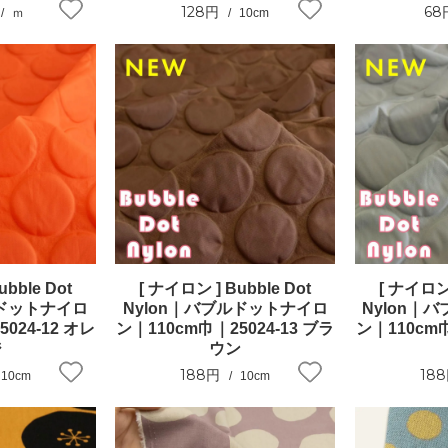
128円
68
ｍ
10cm
bble Dot
[ ナイロン ] Bubble Dot
[ ナイロン 
ルドットナイロ
Nylon｜バブルドットナイロ
Nylon｜
024-12 オレ
ン｜110cm巾｜25024-13 ブラ
ン｜110cm巾
ジ
ウン
188円
18
10cm
10cm