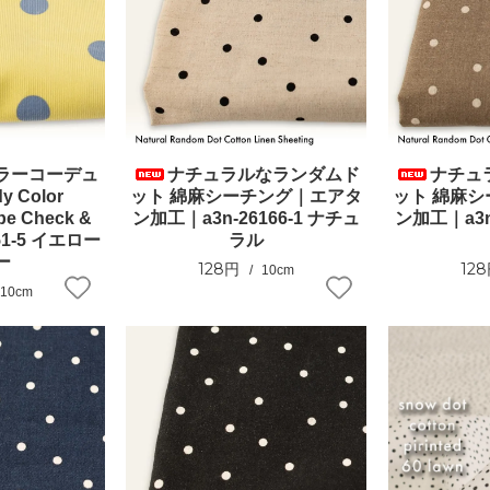
ラーコーデュ
ナチュラルなランダムド
ナチュ
 Color
ット 綿麻シーチング｜エアタ
ット 綿麻
be Check &
ン加工｜a3n-26166-1 ナチュ
ン加工｜a3n
151-5 イエロー
ラル
ー
128円
12
10cm
10cm