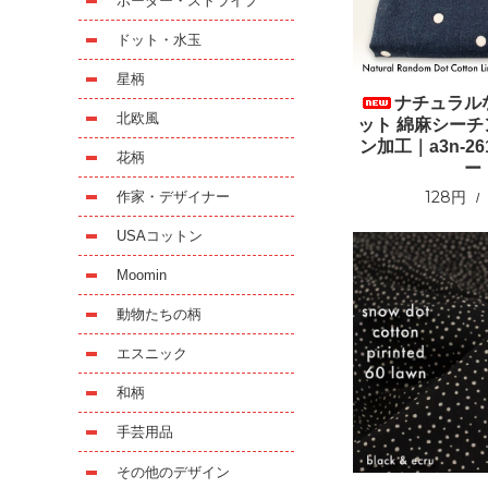
ボーダー・ストライプ
ドット・水玉
星柄
ナチュラル
北欧風
ット 綿麻シー
ン加工｜a3n-26
花柄
ー
128円
作家・デザイナー
USAコットン
Moomin
動物たちの柄
エスニック
和柄
手芸用品
その他のデザイン