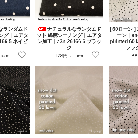
なランダムド
ナチュラルなランダムド
[ 60ローン 
チング｜エアタ
ット 綿麻シーチング｜エアタ
ーン｜snow
166-5 ネイビ
ン加工｜a3n-26166-6 ブラッ
pirinted 
ク
ラック
128円
8
10cm
10cm