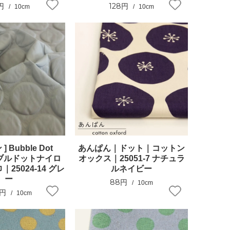
円
128円
10cm
10cm
] Bubble Dot
あんぱん｜ドット｜コットン
バブルドットナイロ
オックス｜25051-7 ナチュラ
｜25024-14 グレ
ルネイビー
ー
88円
10cm
8円
10cm