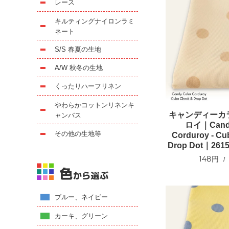
レース
キルティングナイロンラミ
ネート
S/S 春夏の生地
A/W 秋冬の生地
くったりハーフリネン
やわらかコットンリネンキ
キャンディーカ
ャンバス
ロイ｜Candy
その他の生地等
Corduroy - Cu
Drop Dot｜26
148円
ブルー、ネイビー
カーキ、グリーン