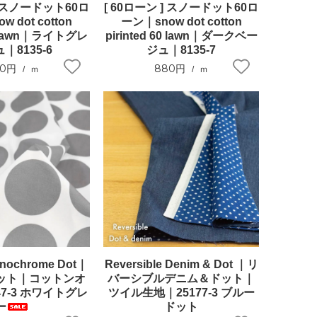
] スノードット60ロ
[ 60ローン ] スノードット60ロ
 dot cotton
ーン｜snow dot cotton
60 lawn｜ライトグレ
pirinted 60 lawn｜ダークベー
｜8135-6
ジュ｜8135-7
80円
880円
ｍ
ｍ
nochrome Dot｜
Reversible Denim & Dot ｜リ
ット｜コットンオ
バーシブルデニム＆ドット｜
7-3 ホワイトグレ
ツイル生地｜25177-3 ブルー
ー
ドット