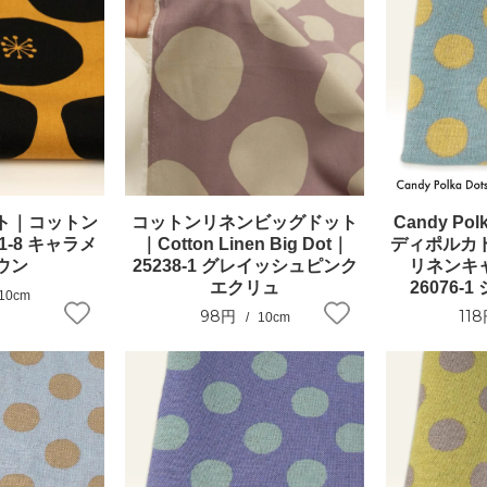
ト｜コットン
コットンリネンビッグドット
Candy Po
1-8 キャラメ
｜Cotton Linen Big Dot｜
ディポルカ
ウン
25238-1 グレイッシュピンク
リネンキャ
エクリュ
26076-
10cm
98円
11
10cm