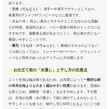
あります。
・天竺（てんじく）：
薄手〜中薄手でサラッとしており、
春夏用のTシャツやワンピースなどに最適です。
・スムース：
程よい厚みとモチモチとしたなめらかな肌触
りが特徴。保温性があり、ベビー肌着や秋冬のトップスにお
すすめです。裁断後も端が丸まりにくく、初心者の方にも一
番扱いやすいニットです。
・裏毛（うらけ・スウェット）：
裏側がタオルのようなパ
イル状になっており、トレーナーやパーカー、スウェットパ
ンツなど秋冬のあったかアイテムに大活躍します。
・お仕立て前の「水通し」と干し方の注意点
ニット生地は編み物であるため、お洗濯によって
一般的な綿
の布帛生地よりも大きく縮みやすい性質
があります。型崩れ
を防ぐため、裁断前「水通し」をおすすめします。干す際
は、生地が自重（水の重さ）で縦に伸びてしまわないよう、
平干しネットを使うか、物干し竿にM字になるように二つ折