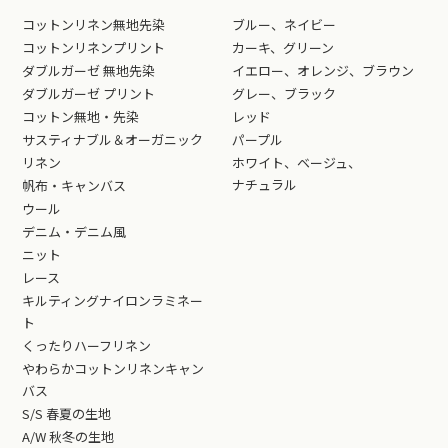
コットンリネン無地先染
ブルー、ネイビー
コットンリネンプリント
カーキ、グリーン
ダブルガーゼ 無地先染
イエロー、オレンジ、ブラウン
ダブルガーゼ プリント
グレー、ブラック
コットン無地・先染
レッド
サスティナブル＆オーガニック
パープル
リネン
ホワイト、ベージュ、
ナチュラル
帆布・キャンバス
ウール
デニム・デニム風
ニット
レース
キルティングナイロンラミネー
ト
くったりハーフリネン
やわらかコットンリネンキャン
バス
S/S 春夏の生地
A/W 秋冬の生地