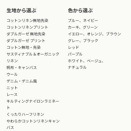
生地から選ぶ
色から選ぶ
コットンリネン無地先染
ブルー、ネイビー
コットンリネンプリント
カーキ、グリーン
ダブルガーゼ 無地先染
イエロー、オレンジ、ブラウン
ダブルガーゼ プリント
グレー、ブラック
コットン無地・先染
レッド
サスティナブル＆オーガニック
パープル
リネン
ホワイト、ベージュ、
ナチュラル
帆布・キャンバス
ウール
デニム・デニム風
ニット
レース
キルティングナイロンラミネー
ト
くったりハーフリネン
やわらかコットンリネンキャン
バス