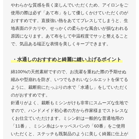
やわらかな質感を長く楽しんでいただくため、アイロンをご
使用の際は必ず「あて布」をして優しくかけていただくのが
おすすめです。直接強い熱をあててプレスしてしまうと、生
地表面のテカリや、せっかくの柔らかな風合いが損なわれる
原因になります。あて布をして中温程度でサッと整えること
で、気品ある端正な表情を美しくキープできます。
・水通しのおすすめと綺麗に縫い上げるポイント
綿100%の天然素材ですので、お洗濯を重ねた際の予期せぬ
縮みや型崩れを防ぎ、いつでもきれいなシルエットを保てる
ように、裁断前にたっぷりの水で「水通し」をしていただく
のがおすすめです。
針通りがよく、裁断もミシンがけも非常にスムーズな生地で
すので、ハンドメイド初心者の方から作家様までストレスな
くお仕立ていただけます。ミシン針は一般的な普通地用の
「11番」、ミシン糸はシャッペスパンの「60番」をご使用
いただくと、ステッチも既製品のように美しく綺麗に仕上が