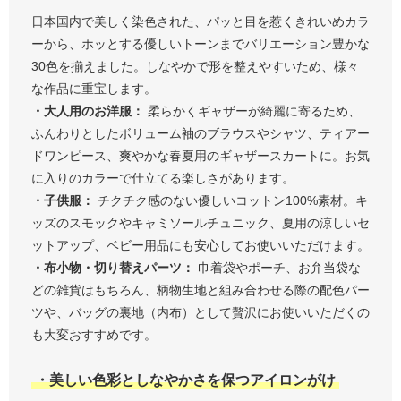
日本国内で美しく染色された、パッと目を惹くきれいめカラ
ーから、ホッとする優しいトーンまでバリエーション豊かな
30色を揃えました。しなやかで形を整えやすいため、様々
な作品に重宝します。
・大人用のお洋服：
柔らかくギャザーが綺麗に寄るため、
ふんわりとしたボリューム袖のブラウスやシャツ、ティアー
ドワンピース、爽やかな春夏用のギャザースカートに。お気
に入りのカラーで仕立てる楽しさがあります。
・子供服：
チクチク感のない優しいコットン100%素材。キ
ッズのスモックやキャミソールチュニック、夏用の涼しいセ
ットアップ、ベビー用品にも安心してお使いいただけます。
・布小物・切り替えパーツ：
巾着袋やポーチ、お弁当袋な
どの雑貨はもちろん、柄物生地と組み合わせる際の配色パー
ツや、バッグの裏地（内布）として贅沢にお使いいただくの
も大変おすすめです。
・美しい色彩としなやかさを保つアイロンがけ