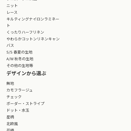
ニット
レース
キルティングナイロンラミネー
ト
くったりハーフリネン
やわらかコットンリネンキャン
バス
S/S 春夏の生地
A/W 秋冬の生地
その他の生地等
デザインから選ぶ
無地
カモフラージュ
チェック
ボーダー・ストライプ
ドット・水玉
星柄
北欧風
花柄