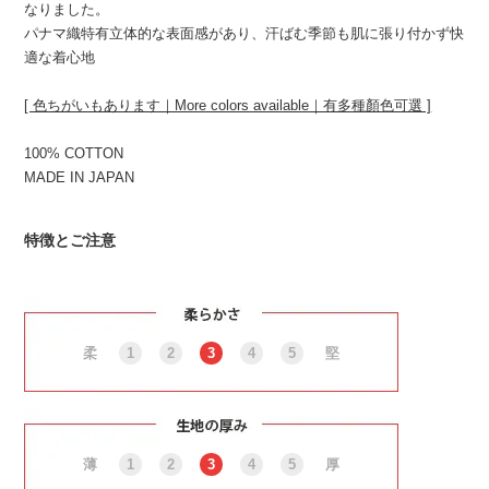
なりました。
パナマ織特有立体的な表面感があり、汗ばむ季節も肌に張り付かず快
適な着心地
[ 色ちがいもあります｜More colors available｜有多種顏色可選 ]
100% COTTON
MADE IN JAPAN
特徴とご注意
柔
1
2
3
4
5
堅
薄
1
2
3
4
5
厚