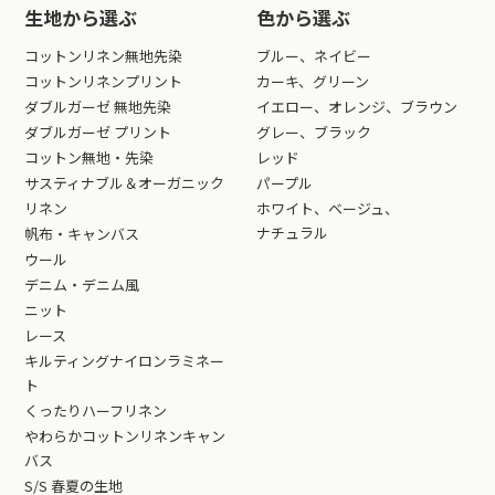
生地から選ぶ
色から選ぶ
コットンリネン無地先染
ブルー、ネイビー
コットンリネンプリント
カーキ、グリーン
ダブルガーゼ 無地先染
イエロー、オレンジ、ブラウン
ダブルガーゼ プリント
グレー、ブラック
コットン無地・先染
レッド
サスティナブル＆オーガニック
パープル
リネン
ホワイト、ベージュ、
ナチュラル
帆布・キャンバス
ウール
デニム・デニム風
ニット
レース
キルティングナイロンラミネー
ト
くったりハーフリネン
やわらかコットンリネンキャン
バス
S/S 春夏の生地