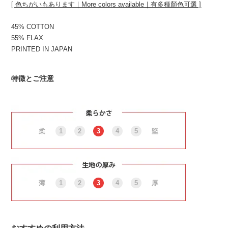
[ 色ちがいもあります｜More colors available｜有多種顏色可選 ]
45% COTTON
55% FLAX
PRINTED IN JAPAN
特徴とご注意
柔
1
2
3
4
5
堅
薄
1
2
3
4
5
厚