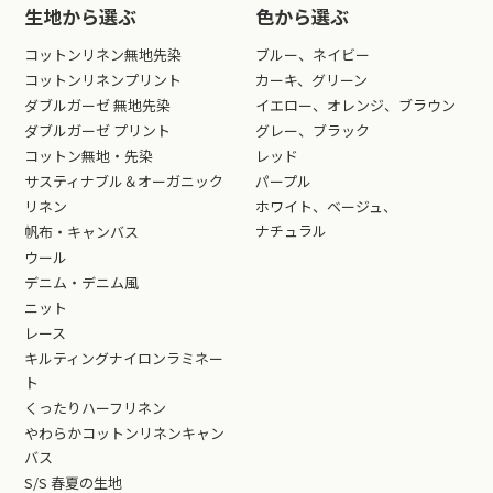
生地から選ぶ
色から選ぶ
コットンリネン無地先染
ブルー、ネイビー
コットンリネンプリント
カーキ、グリーン
ダブルガーゼ 無地先染
イエロー、オレンジ、ブラウン
ダブルガーゼ プリント
グレー、ブラック
コットン無地・先染
レッド
サスティナブル＆オーガニック
パープル
リネン
ホワイト、ベージュ、
ナチュラル
帆布・キャンバス
ウール
デニム・デニム風
ニット
レース
キルティングナイロンラミネー
ト
くったりハーフリネン
やわらかコットンリネンキャン
バス
S/S 春夏の生地