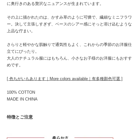
に奥行きのある贅沢なニュアンスが生まれています。
その上に描かれたのは、かすみ草のように可憐で、繊細なミニフラワ
ー。決して主張しすぎず、ベースのシアー感にそっと溶け込むような
上品な佇まい。
さらりと軽やかな肌触りで通気性もよく、これからの季節のお洋服仕
立てにぴったり。
大人のナチュラル服にはもちろん、小さなお子様のお洋服にもおすす
めです。
[ 色ちがいもあります｜More colors available｜有多種顏色可選 ]
100% COTTON
MADE IN CHINA
特徴とご注意