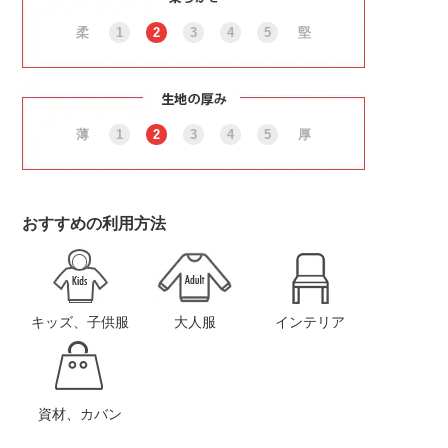
柔
1
2
3
4
5
堅
薄
1
2
3
4
5
厚
おすすめの利用方法
キッズ、子供服
大人服
インテリア
資材、カバン