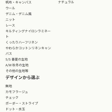
ナチュラル
帆布・キャンバス
ウール
デニム・デニム風
ニット
レース
キルティングナイロンラミネー
ト
くったりハーフリネン
やわらかコットンリネンキャン
バス
S/S 春夏の生地
A/W 秋冬の生地
その他の生地等
デザインから選ぶ
無地
カモフラージュ
チェック
ボーダー・ストライプ
ドット・水玉