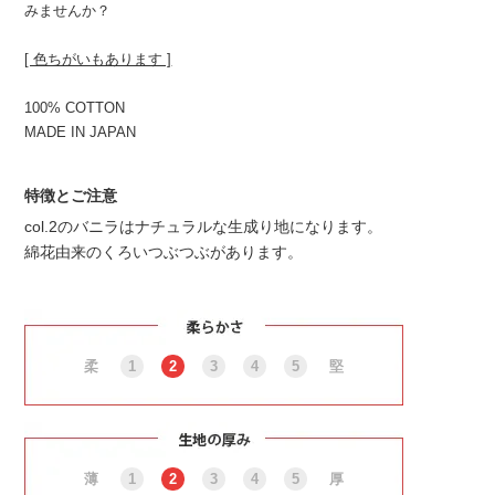
みませんか？
[ 色ちがいもあります ]
100% COTTON
MADE IN JAPAN
特徴とご注意
col.2のバニラはナチュラルな生成り地になります。
綿花由来のくろいつぶつぶがあります。
柔
1
2
3
4
5
堅
薄
1
2
3
4
5
厚