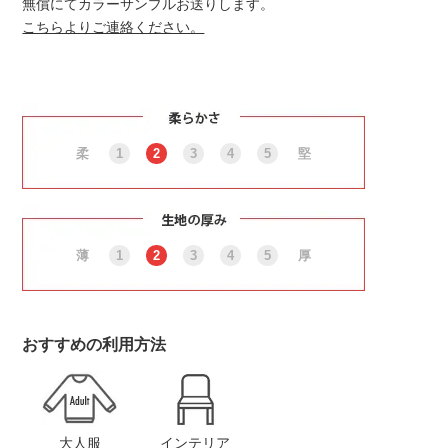
無償にてカラーサンプルお送りします。
こちらよりご連絡ください。
柔
1
2
3
4
5
堅
薄
1
2
3
4
5
厚
おすすめの利用方法
大人服
インテリア