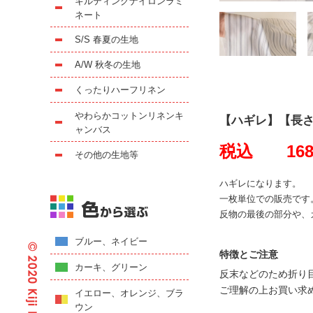
キルティングナイロンラミ
ネート
S/S 春夏の生地
A/W 秋冬の生地
くったりハーフリネン
やわらかコットンリネンキ
【ハギレ】【長さ
ャンバス
税込 168
その他の生地等
ハギレになります。
一枚単位での販売です
反物の最後の部分や、
ブルー、ネイビー
特徴とご注意
カーキ、グリーン
反末などのため折り
ご理解の上お買い求
イエロー、オレンジ、ブラ
ウン