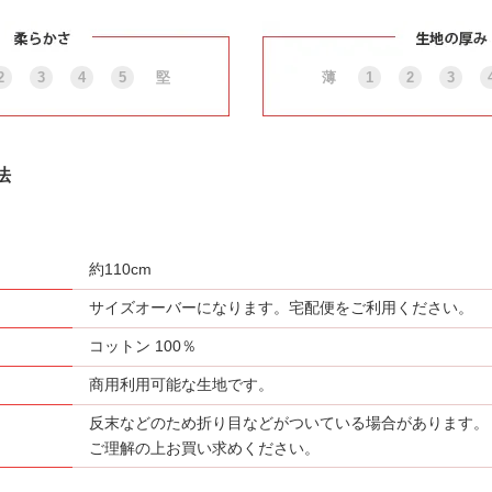
2
3
4
5
堅
薄
1
2
3
法
約110cm
サイズオーバーになります。宅配便をご利用ください。
コットン 100％
商用利用可能な生地です。
反末などのため折り目などがついている場合があります。
ご理解の上お買い求めください。