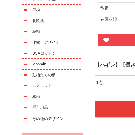
型番
星柄
在庫状況
北欧風
花柄
作家・デザイナー
USAコットン
Moomin
【ハギレ】【長さ
動物たちの柄
エスニック
和柄
手芸用品
その他のデザイン