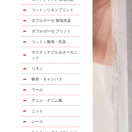
コットンリネンプリント
ダブルガーゼ 無地先染
ダブルガーゼ プリント
コットン無地・先染
サスティナブル＆オーガニ
ック
リネン
帆布・キャンバス
ウール
デニム・デニム風
ニット
レース