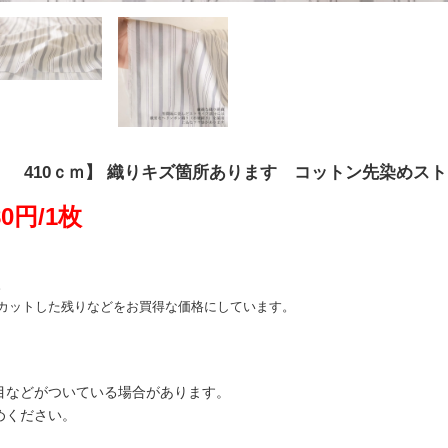
 410ｃｍ】 織りキズ箇所あります コットン先染めス
0円/1枚
。
カットした残りなどをお買得な価格にしています。
目などがついている場合があります。
めください。