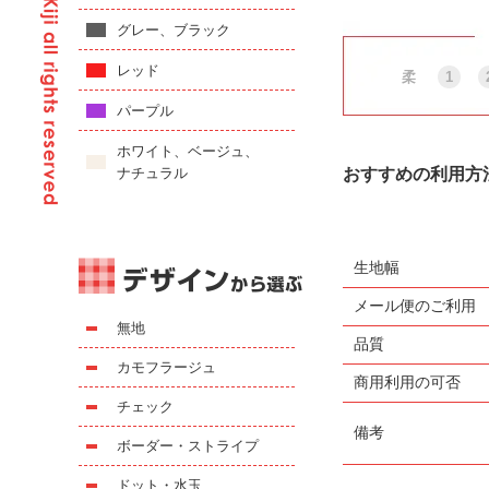
グレー、ブラック
レッド
柔
1
パープル
ホワイト、ベージュ、
ナチュラル
おすすめの利用方
生地幅
メール便のご利用
無地
品質
カモフラージュ
商用利用の可否
チェック
備考
ボーダー・ストライプ
ドット・水玉