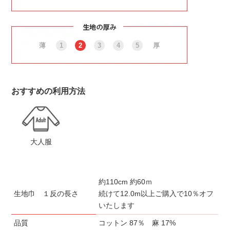
薄
1
2
3
4
5
厚
おすすめの利用方法
大人服
約110cm 約60ｍ
生地巾 １反の長さ
続けて12.0m以上ご購入で10％オフ
いたします
品質
コットン 87％ 麻 17%