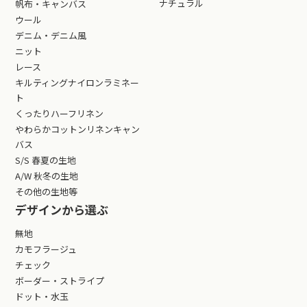
ナチュラル
帆布・キャンバス
ウール
デニム・デニム風
ニット
レース
キルティングナイロンラミネー
ト
くったりハーフリネン
やわらかコットンリネンキャン
バス
S/S 春夏の生地
A/W 秋冬の生地
その他の生地等
デザインから選ぶ
無地
カモフラージュ
チェック
ボーダー・ストライプ
ドット・水玉