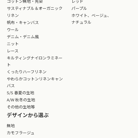
コットン無地・先染
レッド
サスティナブル＆オーガニック
パープル
リネン
ホワイト、ベージュ、
ナチュラル
帆布・キャンバス
ウール
デニム・デニム風
ニット
レース
キルティングナイロンラミネー
ト
くったりハーフリネン
やわらかコットンリネンキャン
バス
S/S 春夏の生地
A/W 秋冬の生地
その他の生地等
デザインから選ぶ
無地
カモフラージュ