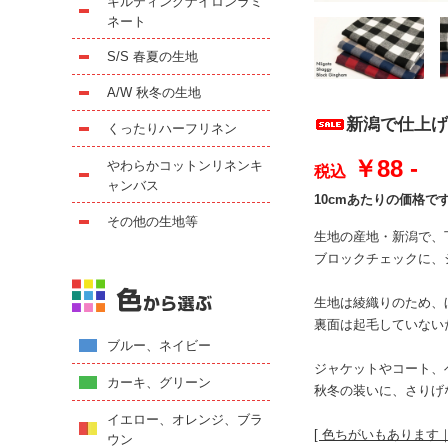
キルティングナイロンラミ
ネート
S/S 春夏の生地
A/W 秋冬の生地
新潟で仕上げた上
くったりハーフリネン
￥88 -
やわらかコットンリネンキ
税込
ャンバス
10cmあたりの価格で
その他の生地等
生地の産地・新潟で、
ブロックチェックに、
生地は綾織りのため、
裏面は起毛していない
ブルー、ネイビー
ジャケットやコート、
カーキ、グリーン
秋冬の装いに、さりげ
イエロー、オレンジ、ブラ
[ 色ちがいもあります｜Mor
ウン