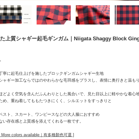
質シャギー起毛ギンガム｜Niigata Shaggy Block Gin
す
丁寧に起毛仕上げを施したブロックギンガムシャギー生地
シャギー加工ならではのやわらかな毛羽感をプラスし、表情に奥行きと温も
ほどよく空気を含んだふんわりとした風合いで、見た目以上に軽やかな着心
ため、重ね着してももたつきにくく、シルエットをすっきりと
ベスト、スカート、ワンピースなどの大人服におすすめ
ない存在感と上質感を添えてくれる一枚です。
e colors available｜有多種顏色可選 ]