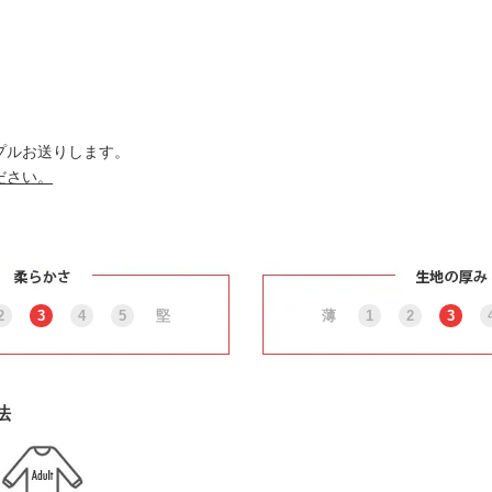
プルお送りします。
ださい。
2
3
4
5
堅
薄
1
2
3
法