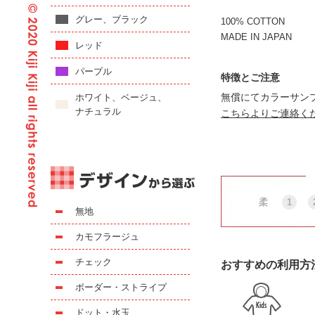
グレー、ブラック
100% COTTON
MADE IN JAPAN
レッド
パープル
特徴とご注意
無償にてカラーサン
ホワイト、ベージュ、
ナチュラル
こちらよりご連絡く
柔
1
無地
カモフラージュ
チェック
おすすめの利用方
ボーダー・ストライプ
ドット・水玉