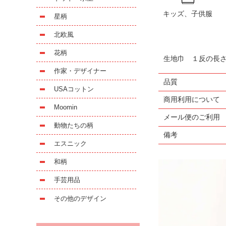
キッズ、子供服
星柄
北欧風
花柄
生地巾 １反の長
作家・デザイナー
品質
USAコットン
商用利用について
Moomin
メール便のご利用
動物たちの柄
備考
エスニック
和柄
手芸用品
その他のデザイン