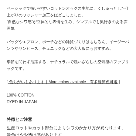
ベーシックで扱いやすいコットンオックス生地に、くしゅっとした仕
上がりのワッシャー加工をほどこしました。
“自然なシワ感”が立体的な表情を生み、シンプルでも奥行きのある雰
囲気
バッグやエプロン、ポーチなどの雑貨づくりはもちろん、イージーパ
ンツやワンピース、チュニックなどの大人服にもおすすめ。
季節を問わず活躍する、ナチュラルで洗いざらしの空気感のファブリ
ックです。
[ 色ちがいもあります｜More colors available｜有多種顏色可選 ]
100% COTTON
DYED IN JAPAN
特徴とご注意
生産ロットやカット部分によりシワのかかり方が異なります。
淡色はやや透け感があります。