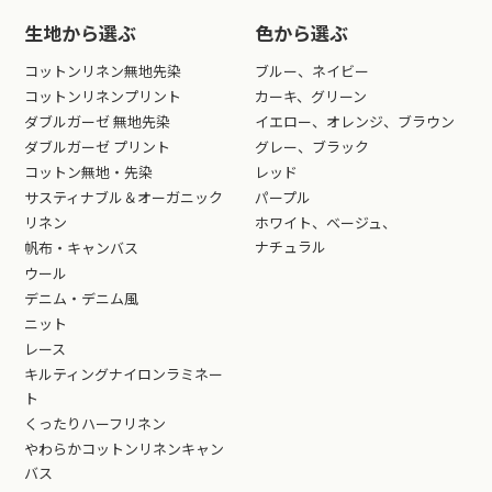
生地から選ぶ
色から選ぶ
コットンリネン無地先染
ブルー、ネイビー
コットンリネンプリント
カーキ、グリーン
ダブルガーゼ 無地先染
イエロー、オレンジ、ブラウン
ダブルガーゼ プリント
グレー、ブラック
コットン無地・先染
レッド
サスティナブル＆オーガニック
パープル
リネン
ホワイト、ベージュ、
ナチュラル
帆布・キャンバス
ウール
デニム・デニム風
ニット
レース
キルティングナイロンラミネー
ト
くったりハーフリネン
やわらかコットンリネンキャン
バス