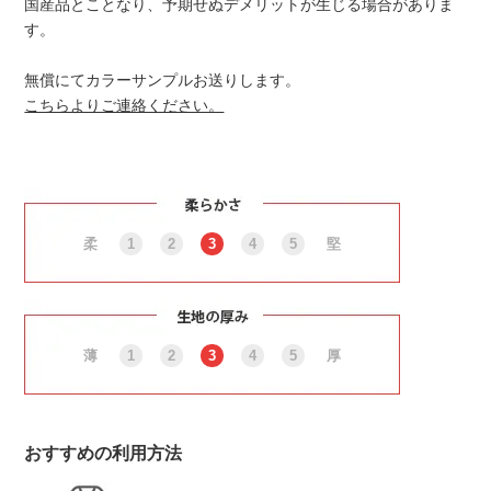
国産品とことなり、予期せぬデメリットが生じる場合がありま
す。
無償にてカラーサンプルお送りします。
こちらよりご連絡ください。
柔
1
2
3
4
5
堅
薄
1
2
3
4
5
厚
おすすめの利用方法