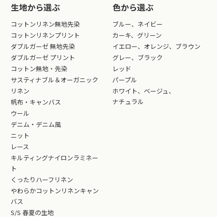
生地から選ぶ
色から選ぶ
コットンリネン無地先染
ブルー、ネイビー
コットンリネンプリント
カーキ、グリーン
ダブルガーゼ 無地先染
イエロー、オレンジ、ブラウン
ダブルガーゼ プリント
グレー、ブラック
コットン無地・先染
レッド
サスティナブル＆オーガニック
パープル
リネン
ホワイト、ベージュ、
ナチュラル
帆布・キャンバス
ウール
デニム・デニム風
ニット
レース
キルティングナイロンラミネー
ト
くったりハーフリネン
やわらかコットンリネンキャン
バス
S/S 春夏の生地