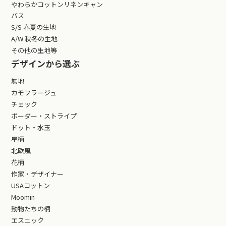
やわらかコットンリネンキャン
バス
S/S 春夏の生地
A/W 秋冬の生地
その他の生地等
デザインから選ぶ
無地
カモフラージュ
チェック
ボーダー・ストライプ
ドット・水玉
星柄
北欧風
花柄
作家・デザイナー
USAコットン
Moomin
動物たちの柄
エスニック