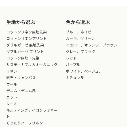
生地から選ぶ
色から選ぶ
コットンリネン無地先染
ブルー、ネイビー
コットンリネンプリント
カーキ、グリーン
ダブルガーゼ 無地先染
イエロー、オレンジ、ブラウン
ダブルガーゼ プリント
グレー、ブラック
コットン無地・先染
レッド
サスティナブル＆オーガニック
パープル
リネン
ホワイト、ベージュ、
ナチュラル
帆布・キャンバス
ウール
デニム・デニム風
ニット
レース
キルティングナイロンラミネー
ト
くったりハーフリネン