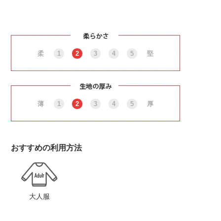
柔
1
2
3
4
5
堅
薄
1
2
3
4
5
厚
おすすめの利用方法
大人服