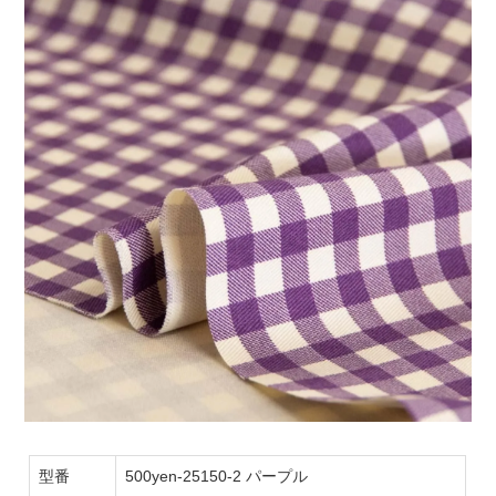
型番
500yen-25150-2 パープル