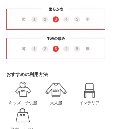
柔
1
2
3
4
5
堅
薄
1
2
3
4
5
厚
おすすめの利用方法
キッズ、子供服
大人服
インテリア