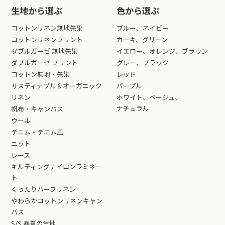
生地から選ぶ
色から選ぶ
コットンリネン無地先染
ブルー、ネイビー
コットンリネンプリント
カーキ、グリーン
ダブルガーゼ 無地先染
イエロー、オレンジ、ブラウン
ダブルガーゼ プリント
グレー、ブラック
コットン無地・先染
レッド
サスティナブル＆オーガニック
パープル
リネン
ホワイト、ベージュ、
ナチュラル
帆布・キャンバス
ウール
デニム・デニム風
ニット
レース
キルティングナイロンラミネー
ト
くったりハーフリネン
やわらかコットンリネンキャン
バス
S/S 春夏の生地