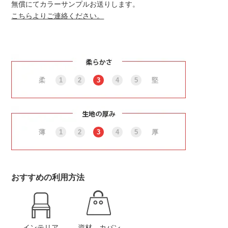
無償にてカラーサンプルお送りします。
こちらよりご連絡ください。
柔
1
2
3
4
5
堅
薄
1
2
3
4
5
厚
おすすめの利用方法
インテリア
資材、カバン