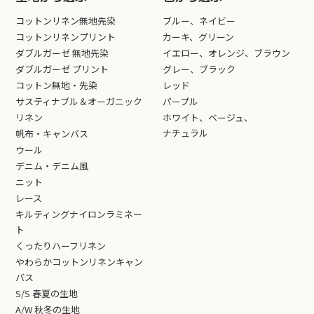
コットンリネン無地先染
ブルー、ネイビー
コットンリネンプリント
カーキ、グリーン
ダブルガーゼ 無地先染
イエロー、オレンジ、ブラウン
ダブルガーゼ プリント
グレー、ブラック
コットン無地・先染
レッド
サスティナブル＆オーガニック
パープル
リネン
ホワイト、ベージュ、
ナチュラル
帆布・キャンバス
ウール
デニム・デニム風
ニット
レース
キルティングナイロンラミネー
ト
くったりハーフリネン
やわらかコットンリネンキャン
バス
S/S 春夏の生地
A/W 秋冬の生地