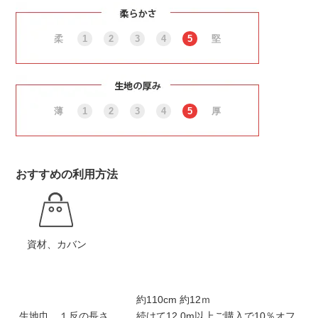
柔
1
2
3
4
5
堅
薄
1
2
3
4
5
厚
おすすめの利用方法
資材、カバン
約110cm 約12ｍ
生地巾 １反の長さ
続けて12.0m以上ご購入で10％オフ