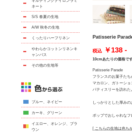
キルティングナイロンラミ
ネート
S/S 春夏の生地
A/W 秋冬の生地
Patisserie
くったりハーフリネン
￥138 -
やわらかコットンリネンキ
税込
ャンバス
10cmあたりの価格で
その他の生地等
Patisserie Parade
フランスのお菓子たち
マカロン、ガトーショ
パティスリーを訪れた
ブルー、ネイビー
しっかりとした厚みの
カーキ、グリーン
ポップでおしゃれなフ
イエロー、オレンジ、ブラ
[ こちらの生地は色ち
ウン