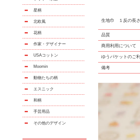
星柄
生地巾 １反の長
北欧風
花柄
品質
作家・デザイナー
商用利用について
USAコットン
ゆうパケットのご
Moomin
備考
動物たちの柄
エスニック
和柄
手芸用品
その他のデザイン