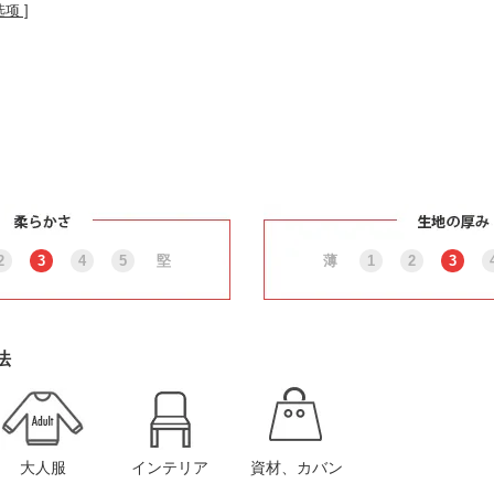
选项 ]
2
3
4
5
堅
薄
1
2
3
法
大人服
インテリア
資材、カバン