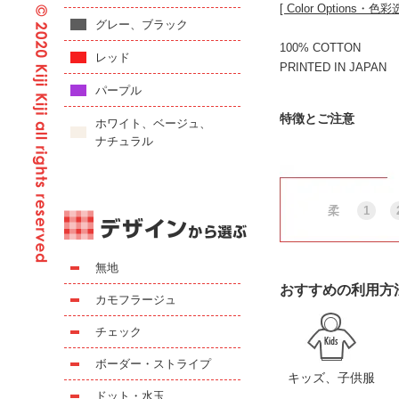
[ Color Options・色彩
グレー、ブラック
100% COTTON
レッド
PRINTED IN JAPAN
パープル
特徴とご注意
ホワイト、ベージュ、
ナチュラル
柔
1
無地
おすすめの利用方
カモフラージュ
チェック
ボーダー・ストライプ
キッズ、子供服
ドット・水玉