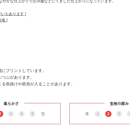
なやかな仕上がりでお洋服などにてきした仕上がりになっています。
がいもあります ]
选项 ]
地にプリントしています。
ぶつぶがあります。
よる色抜けや節糸が入ることがあります。
2
3
4
5
堅
薄
1
2
3