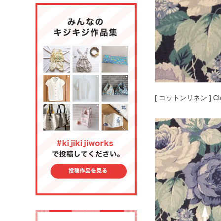
[ コットンリネン ] C