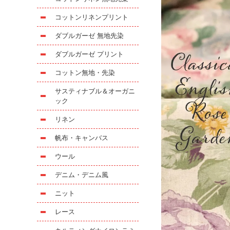
コットンリネンプリント
ダブルガーゼ 無地先染
ダブルガーゼ プリント
コットン無地・先染
サスティナブル＆オーガニ
ック
リネン
帆布・キャンバス
ウール
デニム・デニム風
ニット
レース