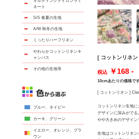
キルティングナイロンラミ
ネート
S/S 春夏の生地
A/W 秋冬の生地
くったりハーフリネン
やわらかコットンリネンキ
[ コットンリネン ] 
ャンバス
その他の生地等
￥168 -
税込
10cmあたりの価格で
[ コットンリネン ] Cl
コットンリネン生地に
ブルー、ネイビー
デザインに深みがでる
カーキ、グリーン
やや大きめのデザイン
イエロー、オレンジ、ブラ
生地はコットンリネン
ウン