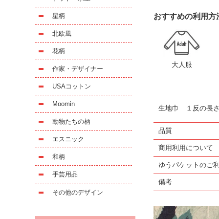
星柄
おすすめの利用方
北欧風
花柄
大人服
作家・デザイナー
USAコットン
Moomin
生地巾 １反の長
動物たちの柄
品質
エスニック
商用利用について
和柄
ゆうパケットのご
手芸用品
備考
その他のデザイン