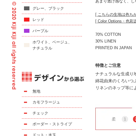
あまり透け感なく、し
グレー、ブラック
[ こちらの生地は色ち
レッド
[ Color Options・色彩
パープル
70% COTTON
30% LINEN
ホワイト、ベージュ、
PRINTED IN JAPAN
ナチュラル
特徴とご注意
ナチュラルな生成り
綿花由来のくろいつ
リネンのネップ等に
無地
カモフラージュ
チェック
柔
1
ボーダー・ストライプ
ドット・水玉