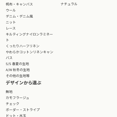
ナチュラル
帆布・キャンバス
ウール
デニム・デニム風
ニット
レース
キルティングナイロンラミネー
ト
くったりハーフリネン
やわらかコットンリネンキャン
バス
S/S 春夏の生地
A/W 秋冬の生地
その他の生地等
デザインから選ぶ
無地
カモフラージュ
チェック
ボーダー・ストライプ
ドット・水玉