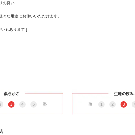
りの良い
様々な用途にお使いいただけます。
がいもあります ]
2
3
4
5
堅
薄
1
2
3
法