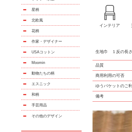
星柄
北欧風
インテリア
花柄
作家・デザイナー
生地巾 １反の長
USAコットン
Moomin
品質
動物たちの柄
商用利用の可否
エスニック
ゆうパケットのご
和柄
備考
手芸用品
その他のデザイン