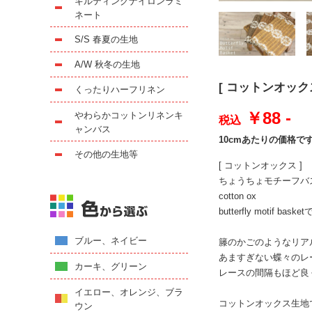
キルティングナイロンラミ
ネート
S/S 春夏の生地
A/W 秋冬の生地
[ コットンオックス 
くったりハーフリネン
￥88 -
やわらかコットンリネンキ
税込
ャンバス
10cmあたりの価格で
その他の生地等
[ コットンオックス ]
ちょうちょモチーフバ
cotton ox
butterfly motif bask
ブルー、ネイビー
籐のかごのようなリア
あますぎない蝶々のレ
カーキ、グリーン
レースの間隔もほど良
イエロー、オレンジ、ブラ
コットンオックス生地
ウン