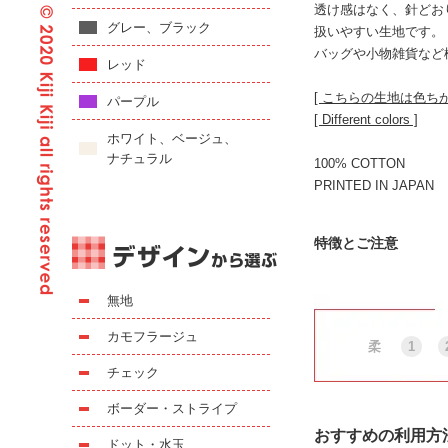
透け感はなく、針どお
グレー、ブラック
扱いやすい生地です。
バッグや小物雑貨など
レッド
[ こちらの生地は色ち
パープル
[ Different colors ]
ホワイト、ベージュ、
ナチュラル
100% COTTON
PRINTED IN JAPAN
特徴とご注意
無地
カモフラージュ
柔
1
チェック
ボーダー・ストライプ
おすすめの利用方
ドット・水玉