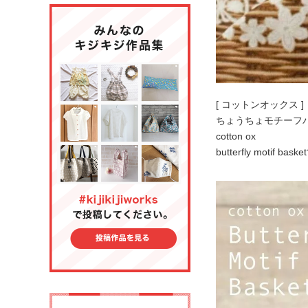
[ コットンオックス ]
ちょうちょモチーフ
cotton ox
butterfly motif bas