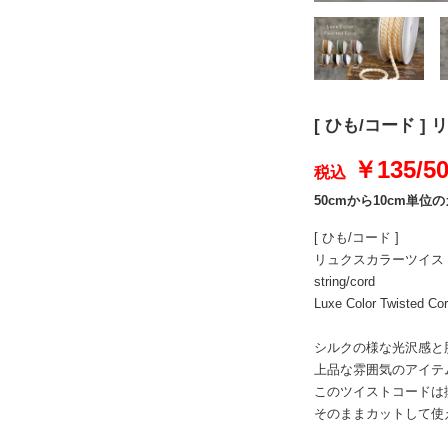
[ ひも/コード ] 
￥135/5
税込
50cmから10cm単
[ ひも/コード ]
リュクスカラーツイスト
string/cord
Luxe Color Twisted 
シルクの様な光沢感と
上品な雰囲気のアイテ
このツイストコードは
そのままカットして使