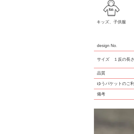
キッズ、子供服
design No.
サイズ １反の長
品質
ゆうパケットのご
備考