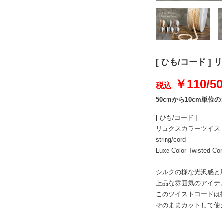
[ ひも/コード ] 
￥110/5
税込
50cmから10cm単
[ ひも/コード ]
リュクスカラーツイスト
string/cord
Luxe Color Twisted 
シルクの様な光沢感と
上品な雰囲気のアイテ
このツイストコードは
そのままカットして使