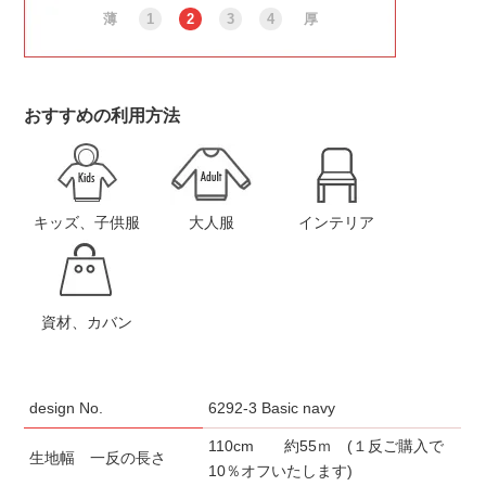
薄
1
2
3
4
厚
おすすめの利用方法
キッズ、子供服
大人服
インテリア
資材、カバン
design No.
6292-3 Basic navy
110cm 約55ｍ (１反ご購入で
生地幅 一反の長さ
10％オフいたします)