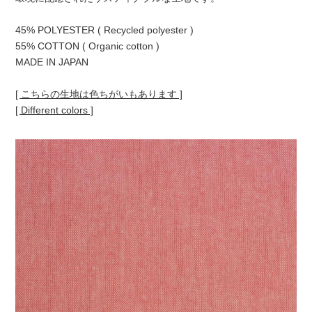
45% POLYESTER ( Recycled polyester )
55% COTTON ( Organic cotton )
MADE IN JAPAN
[ こちらの生地は色ちがいもあります ]
[ Different colors ]