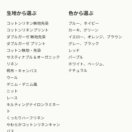
生地から選ぶ
色から選ぶ
コットンリネン無地先染
ブルー、ネイビー
コットンリネンプリント
カーキ、グリーン
ダブルガーゼ 無地先染
イエロー、オレンジ、ブラウン
ダブルガーゼ プリント
グレー、ブラック
コットン無地・先染
レッド
サスティナブル＆オーガニック
パープル
リネン
ホワイト、ベージュ、
ナチュラル
帆布・キャンバス
ウール
デニム・デニム風
ニット
レース
キルティングナイロンラミネー
ト
くったりハーフリネン
やわらかコットンリネンキャン
バス