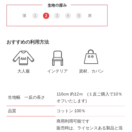
薄
1
2
3
4
5
厚
おすすめの利用方法
大人服
インテリア
資材、カバン
110cm 約12ｍ (１反ご購入で10％
生地幅 一反の長さ
オフいたします)
品質
コットン 100％
商用利用可能です
販売時は、ライセンスある製品と混