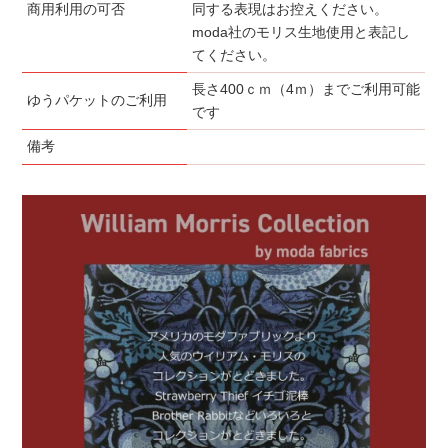
商用利用の可否
同する表現はお控えください。
moda社のモリス生地使用と表記し
てください。
長さ400ｃｍ（4ｍ）までご利用可能
ゆうパケットのご利用
です
備考