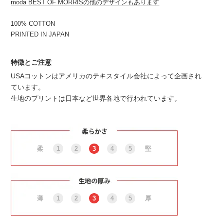
moda BEST OF MORRISの他のデザインもあります
100% COTTON
PRINTED IN JAPAN
特徴とご注意
USAコットンはアメリカのテキスタイル会社によって企画され
ています。
生地のプリントは日本など世界各地で行われています。
柔
1
2
3
4
5
堅
薄
1
2
3
4
5
厚