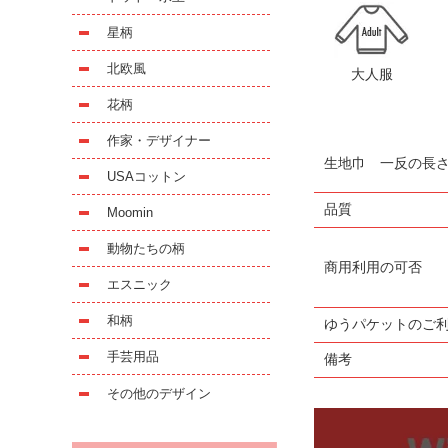
星柄
北欧風
大人服
花柄
作家・デザイナー
生地巾 一反の長
USAコットン
品質
Moomin
動物たちの柄
商用利用の可否
エスニック
和柄
ゆうパケットのご
手芸用品
備考
その他のデザイン