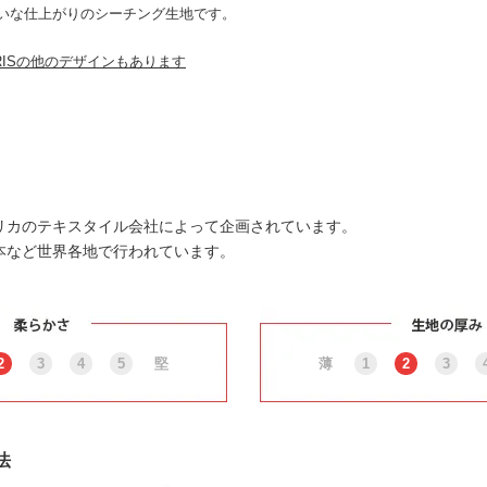
いな仕上がりのシーチング生地です。
MORRISの他のデザインもあります
メリカのテキスタイル会社によって企画されています。
本など世界各地で行われています。
2
3
4
5
堅
薄
1
2
3
法