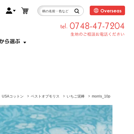
USAコットン
ベストオブモリス
いちご泥棒
morris_10p