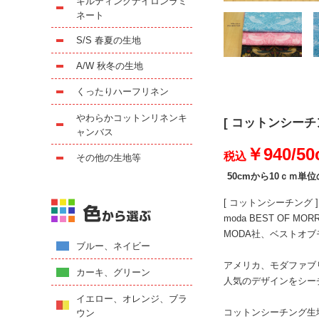
キルティングナイロンラミ
ネート
S/S 春夏の生地
A/W 秋冬の生地
くったりハーフリネン
やわらかコットンリネンキ
[ コットンシーチング
ャンバス
￥940/5
税込
その他の生地等
50cmから10ｃｍ単
[ コットンシーチング ]
moda BEST OF MOR
MODA社、ベストオ
ブルー、ネイビー
アメリカ、モダファブ
カーキ、グリーン
人気のデザインをシー
イエロー、オレンジ、ブラ
コットンシーチング生
ウン