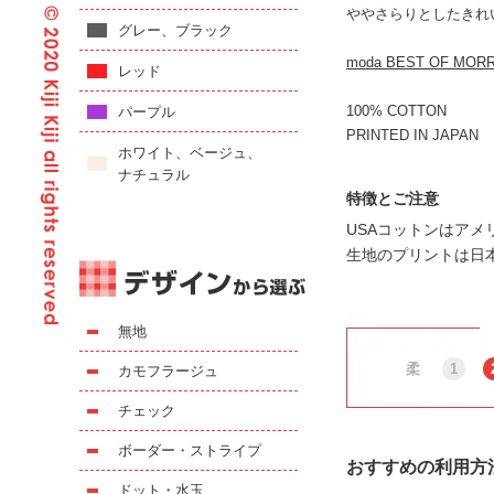
ややさらりとしたきれ
グレー、ブラック
moda BEST OF 
レッド
100% COTTON
パープル
PRINTED IN JAPAN
ホワイト、ベージュ、
ナチュラル
特徴とご注意
USAコットンはア
生地のプリントは日
無地
柔
1
カモフラージュ
チェック
ボーダー・ストライプ
おすすめの利用方
ドット・水玉