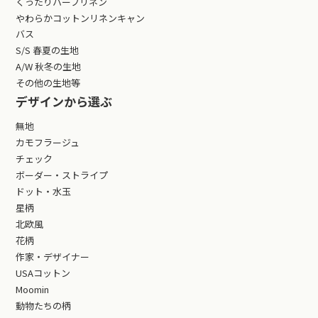
くったりハーフリネン
やわらかコットンリネンキャン
バス
S/S 春夏の生地
A/W 秋冬の生地
その他の生地等
デザインから選ぶ
無地
カモフラージュ
チェック
ボーダー・ストライプ
ドット・水玉
星柄
北欧風
花柄
作家・デザイナー
USAコットン
Moomin
動物たちの柄