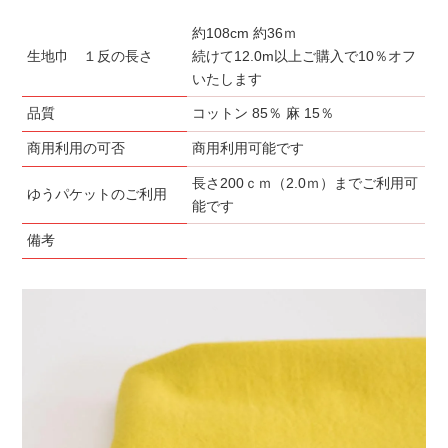
約108cm 約36ｍ
生地巾 １反の長さ
続けて12.0m以上ご購入で10％オフ
いたします
品質
コットン 85％ 麻 15％
商用利用の可否
商用利用可能です
長さ200ｃｍ（2.0ｍ）までご利用可
ゆうパケットのご利用
能です
備考