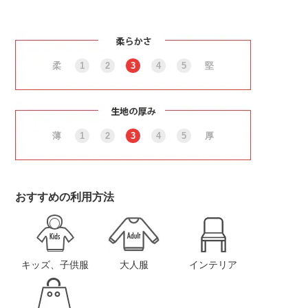
柔
1
2
3
4
5
堅
薄
1
2
3
4
5
厚
おすすめの利用方法
キッズ、子供服
大人服
インテリア