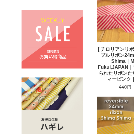
[ チロリアンリボ
ブルリボン24mm
Shima｜Ma
Fukui,JAPA
られたリボンた
ィーピンク｜r
440円