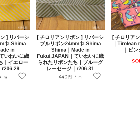
ン ] リバーシ
[ チロリアンリボン ] リバーシ
[ チロリアンリ
巾-Shima
ブルリボン24mm巾-Shima
｜Tirolean
de in
Shima｜Made in
｜ピンク
N｜ていねいに織
Fukui,JAPAN｜ていねいに織
SO
ち｜イエロー
られたリボンたち｜ブルーグ
206-29
レーセージ｜r206-31
440円
ｍ
ｍ