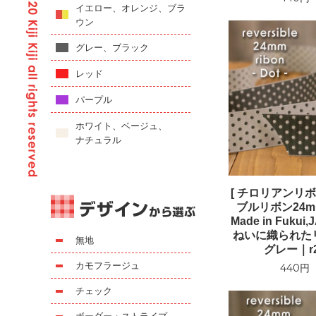
イエロー、オレンジ、ブラ
ウン
グレー、ブラック
レッド
パープル
ホワイト、ベージュ、
ナチュラル
[ チロリアンリボ
ブルリボン24m
Made in Fuku
ねいに織られた
無地
グレー｜r2
カモフラージュ
440円
チェック