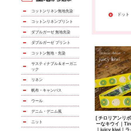
コットンリネン無地先染
ドット
コットンリネンプリント
ダブルガーゼ 無地先染
ダブルガーゼ プリント
コットン無地・先染
サスティナブル＆オーガニ
ック
リネン
帆布・キャンバス
ウール
デニム・デニム風
[ チロリアンリボ
ニット
ーなキウイ｜Tirol
｜juicy kiw