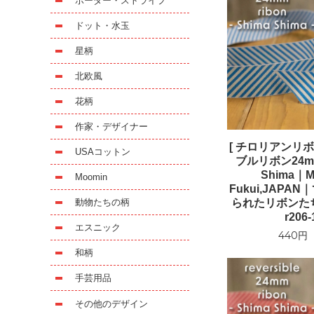
ボーダー・ストライプ
ドット・水玉
星柄
北欧風
花柄
作家・デザイナー
[ チロリアンリボ
USAコットン
ブルリボン24mm
Shima｜Ma
Moomin
Fukui,JAPA
られたリボンた
動物たちの柄
r206-
エスニック
440円
和柄
手芸用品
その他のデザイン