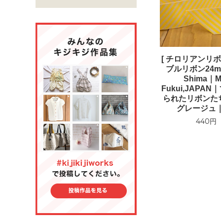
[ チロリアンリボ
ブルリボン24mm
Shima｜Ma
Fukui,JAPA
られたリボンた
グレージュ｜r
440円