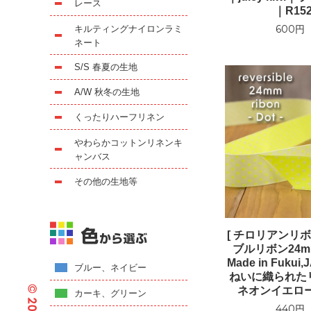
レース
｜R152
600円
キルティングナイロンラミ
ネート
S/S 春夏の生地
A/W 秋冬の生地
くったりハーフリネン
やわらかコットンリネンキ
ャンバス
その他の生地等
[ チロリアンリボ
ブルリボン24m
Made in Fuku
ブルー、ネイビー
ねいに織られた
ネオンイエロー｜
カーキ、グリーン
440円