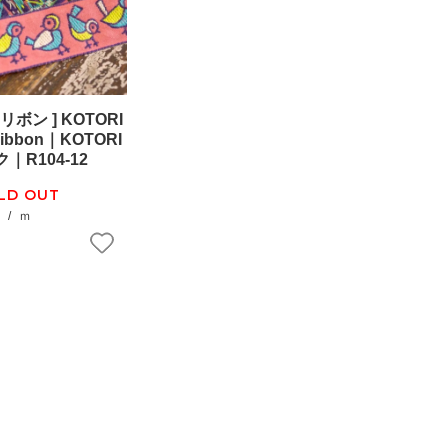
ボン ] KOTORI
 ribbon｜KOTORI
｜R104-12
LD OUT
ｍ