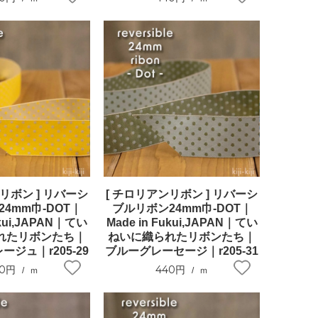
リボン ] リバーシ
[ チロリアンリボン ] リバーシ
4mm巾-DOT｜
ブルリボン24mm巾-DOT｜
ukui,JAPAN｜てい
Made in Fukui,JAPAN｜てい
れたリボンたち｜
ねいに織られたリボンたち｜
ジュ｜r205-29
ブルーグレーセージ｜r205-31
40円
440円
ｍ
ｍ