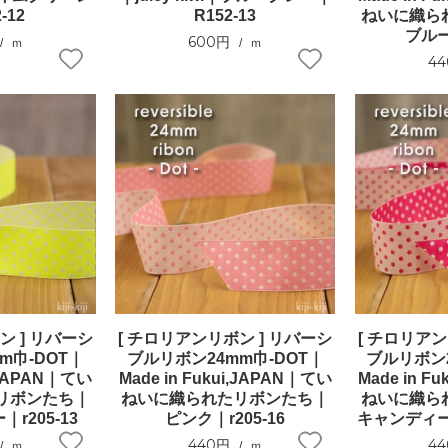
-12
R152-13
ねいに織ら
ブルー
600円
ｍ
ｍ
4
ン ] リバーシ
[ チロリアンリボン ] リバーシ
[ チロリアン
m巾-DOT｜
ブルリボン24mm巾-DOT｜
ブルリボン2
i,JAPAN｜てい
Made in Fukui,JAPAN｜てい
Made in F
リボンたち｜
ねいに織られたリボンたち｜
ねいに織ら
r205-13
ピンク｜r205-16
キャンディーピ
440円
4
ｍ
ｍ