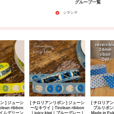
グループ一覧
シマシマ
ン ] ジューシ
[ チロリアンリボン ] ジューシ
[ チロリアン
ean ribbon
ーなキウイ｜Tirolean ribbon
ブルリボン2
i｜ライムグリーン
｜juicy kiwi｜ブルーグレー｜
Made in F