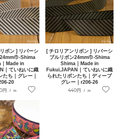
リボン ] リバーシ
[ チロリアンリボン ] リバーシ
4mm巾-Shima
ブルリボン24mm巾-Shima
a｜Made in
Shima｜Made in
APAN｜ていねいに織
Fukui,JAPAN｜ていねいに織
ンたち｜グレー｜
られたリボンたち｜ディープ
206-20
グレー｜r206-26
40円
440円
ｍ
ｍ