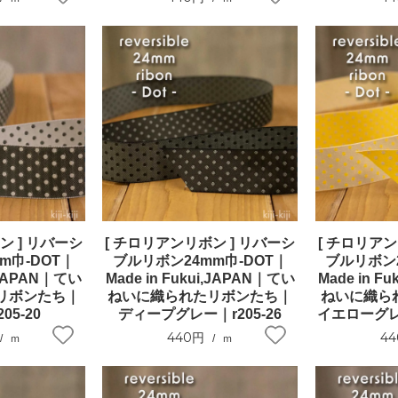
ン ] リバーシ
[ チロリアンリボン ] リバーシ
[ チロリアン
m巾-DOT｜
ブルリボン24mm巾-DOT｜
ブルリボン2
i,JAPAN｜てい
Made in Fukui,JAPAN｜てい
Made in F
リボンたち｜
ねいに織られたリボンたち｜
ねいに織ら
05-20
ディープグレー｜r205-26
イエローグレー
440円
4
ｍ
ｍ