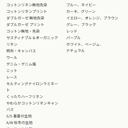
コットンリネン無地先染
ブルー、ネイビー
コットンリネンプリント
カーキ、グリーン
ダブルガーゼ 無地先染
イエロー、オレンジ、ブラウン
ダブルガーゼ プリント
グレー、ブラック
コットン無地・先染
レッド
サスティナブル＆オーガニック
パープル
リネン
ホワイト、ベージュ、
ナチュラル
帆布・キャンバス
ウール
デニム・デニム風
ニット
レース
キルティングナイロンラミネー
ト
くったりハーフリネン
やわらかコットンリネンキャン
バス
S/S 春夏の生地
A/W 秋冬の生地