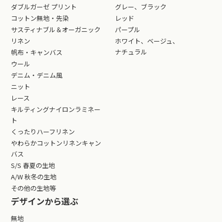
ダブルガーゼ プリント
グレー、ブラック
コットン無地・先染
レッド
サスティナブル＆オーガニック
パープル
リネン
ホワイト、ベージュ、
ナチュラル
帆布・キャンバス
ウール
デニム・デニム風
ニット
レース
キルティングナイロンラミネー
ト
くったりハーフリネン
やわらかコットンリネンキャン
バス
S/S 春夏の生地
A/W 秋冬の生地
その他の生地等
デザインから選ぶ
無地