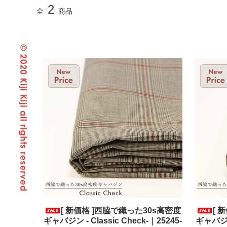
2
全
商品
[ 新価格 ]西脇で織った30s高密度
[ 
ギャバジン - Classic Check-｜25245-
ギャバジン 