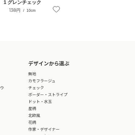
1 グレンチェック
138円
10cm
デザインから選ぶ
無地
カモフラージュ
ウ
チェック
ボーダー・ストライプ
ドット・水玉
星柄
北欧風
花柄
作家・デザイナー