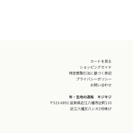
カートを見る
ショッピングガイド
特定商取引法に基づく表記
プライバシーポリシー
お問い合わせ
布・生地の通販 キジキジ
〒523-0892 滋賀県近江八幡市出町133
近江八幡天八シガ2号棟1F