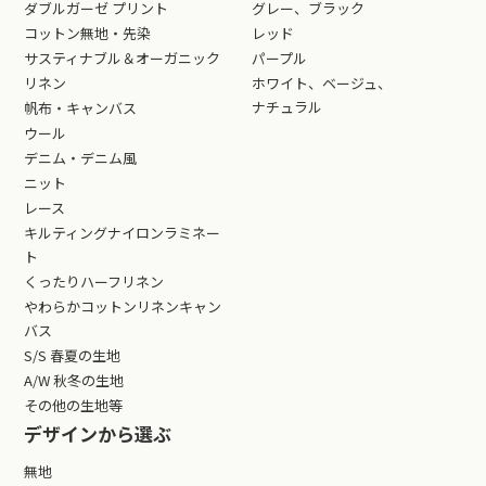
ダブルガーゼ プリント
グレー、ブラック
コットン無地・先染
レッド
サスティナブル＆オーガニック
パープル
リネン
ホワイト、ベージュ、
ナチュラル
帆布・キャンバス
ウール
デニム・デニム風
ニット
レース
キルティングナイロンラミネー
ト
くったりハーフリネン
やわらかコットンリネンキャン
バス
S/S 春夏の生地
A/W 秋冬の生地
その他の生地等
デザインから選ぶ
無地