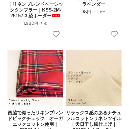
｜リネンブレンドベーシッ
ラベンダー
クタンブラー｜KSS-2M-
98円
10cm
25157-3 綾ボーダー
1,980円
個
西脇で織ったリネンブレン
リラックス感のあるナチュ
ドビッグチェック｜オーガ
ラルコットンリネンツイル
ニックコットン使用｜
｜天日干し風仕上げ｜