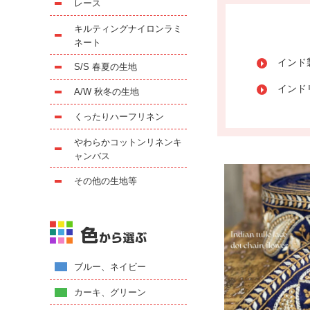
レース
キルティングナイロンラミ
ネート
インド
S/S 春夏の生地
インド
A/W 秋冬の生地
くったりハーフリネン
やわらかコットンリネンキ
ャンバス
その他の生地等
ブルー、ネイビー
カーキ、グリーン