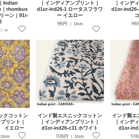
ndian
｜インディアンプリント｜
｜インデ
ce｜rhombus
d1or-ind26-1 ロータスフラワ
d1or-ind
リーン｜91r-
ー イエロー
2
98円
98
10cm
ｍ
ックコットン
インド製エスニックコットン
インド製エ
ンプリント｜
｜インディアンプリント｜
｜インデ
-17 イエロー
d1or-ind26-c31 ホワイト
d1or-in
108円
10
10cm
10cm