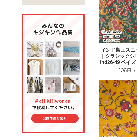
インド製エスニ
｜クラシックシリ
ind26-49 ペ
108円