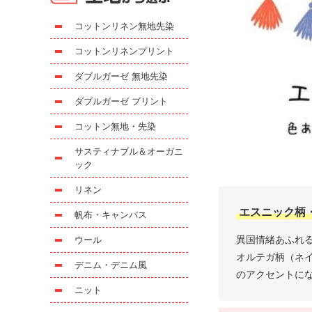
コットンリネン無地先染
コットンリネンプリント
ダブルガーゼ 無地先染
ダブルガーゼ プリント
コットン無地・先染
サスティナブル＆オーガニ
ック
リネン
エスニック柄
帆布・キャンバス
異国情緒あふれ
ウール
オルテガ柄（ネ
デニム・デニム風
のアクセントに
ニット