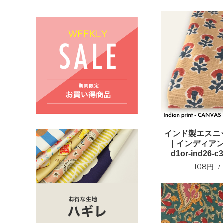
インド製エスニ
｜インディア
d1or-ind26
108円