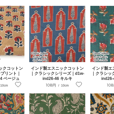
ックコットン
インド製エスニックコットン
インド製エ
ンプリント｜
｜クラシックシリーズ｜d1w-
｜クラシック
-c34 ベージュ
ind26-46 キルキ
ind2
108円
10
10cm
10cm