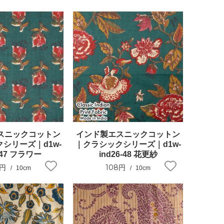
スニックコットン
インド製エスニックコットン
シリーズ｜d1w-
｜クラシックシリーズ｜d1w-
6-47 フラワー
ind26-48 花更紗
8円
108円
10cm
10cm