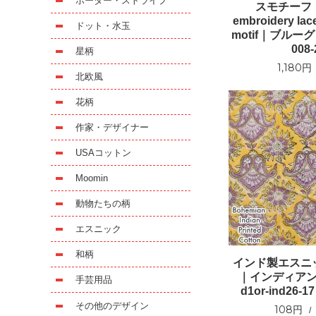
ボーダー・ストライプ
スモチーフ｜I
embroidery la
ドット・水玉
motif｜ブルーグ
008-
星柄
1,180円
北欧風
花柄
作家・デザイナー
USAコットン
Moomin
動物たちの柄
エスニック
和柄
インド製エスニ
｜インディア
手芸用品
d1or-ind26
その他のデザイン
108円