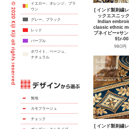
イエロー、オレンジ、ブラ
ウン
[ インド製刺繍レ
ックエスニッ
グレー、ブラック
Indian embroi
classic ethnic
レッド
プネイビー×サ
91r-00
パープル
980円
ホワイト、ベージュ、
ナチュラル
無地
カモフラージュ
チェック
[ インド製刺繍レ