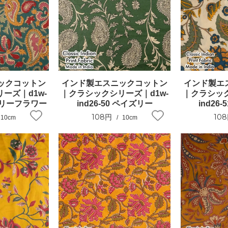
ックコットン
インド製エスニックコットン
インド製エ
ーズ｜d1w-
｜クラシックシリーズ｜d1w-
｜クラシック
イズリーフラワー
ind26-50 ペイズリー
ind26
108円
10
10cm
10cm