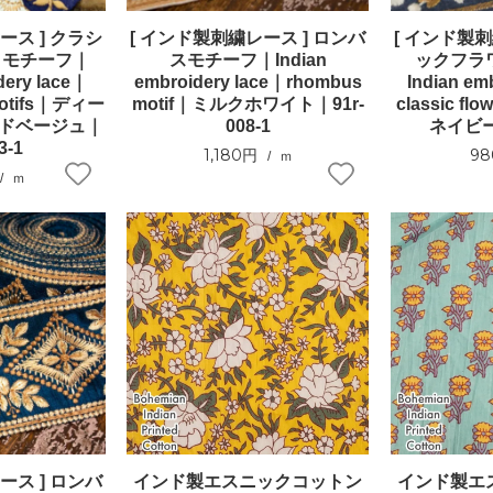
ース ] クラシ
[ インド製刺繍レース ] ロンバ
[ インド製刺
クモチーフ｜
スモチーフ｜Indian
ックフラ
dery lace｜
embroidery lace｜rhombus
Indian em
 motifs｜ディー
motif｜ミルクホワイト｜91r-
classic fl
ンドベージュ｜
008-1
ネイビー｜
3-1
1,180円
9
ｍ
ｍ
ース ] ロンバ
インド製エスニックコットン
インド製エ