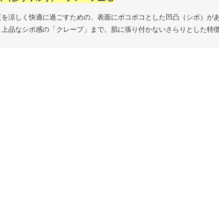
夏を涼しく快適に過ごすための、表面にポコポコとした凹凸（シボ）が
、上品なシボ感の「クレープ」まで。肌に張り付かないさらりとした特