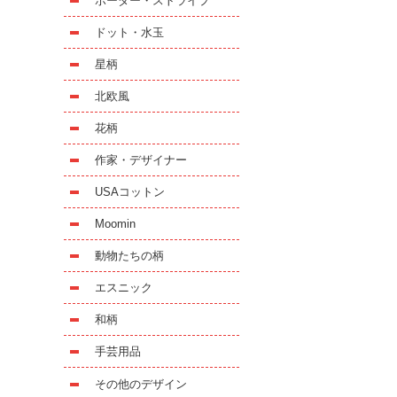
ボーダー・ストライプ
ドット・水玉
星柄
北欧風
花柄
作家・デザイナー
USAコットン
Moomin
動物たちの柄
エスニック
和柄
手芸用品
その他のデザイン