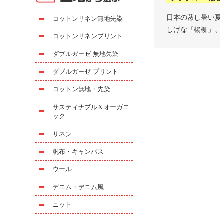
日本の蒸し暑い
コットンリネン無地先染
しげな「楊柳」
コットンリネンプリント
ダブルガーゼ 無地先染
ダブルガーゼ プリント
コットン無地・先染
サスティナブル＆オーガニ
ック
リネン
帆布・キャンバス
ウール
デニム・デニム風
ニット