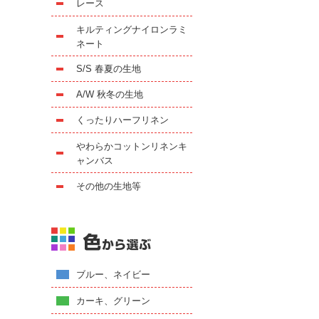
レース
キルティングナイロンラミ
ネート
S/S 春夏の生地
A/W 秋冬の生地
くったりハーフリネン
やわらかコットンリネンキ
ャンバス
その他の生地等
ブルー、ネイビー
カーキ、グリーン