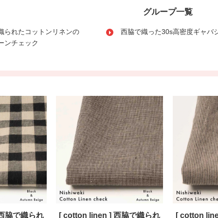
グループ一覧
織られたコットンリネンの
西脇で織った30s高密度ギャバ
ーンチェック
n ] 西脇で織られ
[ cotton linen ] 西脇で織られ
[ cotton 