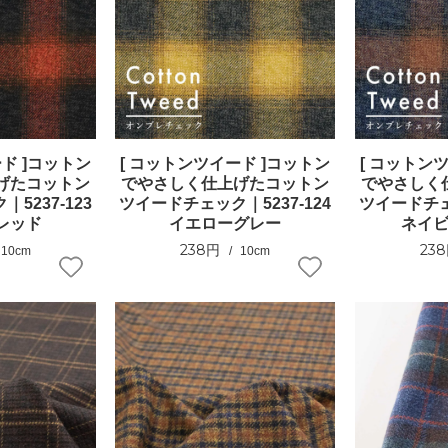
ド ]コットン
[ コットンツイード ]コットン
[ コットン
げたコットン
でやさしく仕上げたコットン
でやさしく
5237-123
ツイードチェック｜5237-124
ツイードチェッ
レッド
イエローグレー
ネイ
238円
23
10cm
10cm