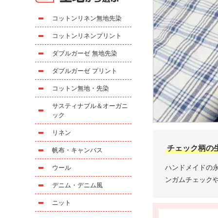
コットンリネン無地先染
コットンリネンプリント
ダブルガーゼ 無地先染
ダブルガーゼ プリント
コットン無地・先染
サスティナブル＆オーガニ
ック
リネン
チェック柄の
帆布・キャンバス
ハンドメイドの
ウール
ンガムチェック
デニム・デニム風
ニット