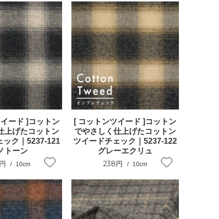
ツイード ]コットン
[ コットンツイード ]コットン
仕上げたコットン
でやさしく仕上げたコットン
ク｜5237-121
ツイードチェック｜5237-122
ノトーン
グレーエクリュ
8円
238円
10cm
10cm