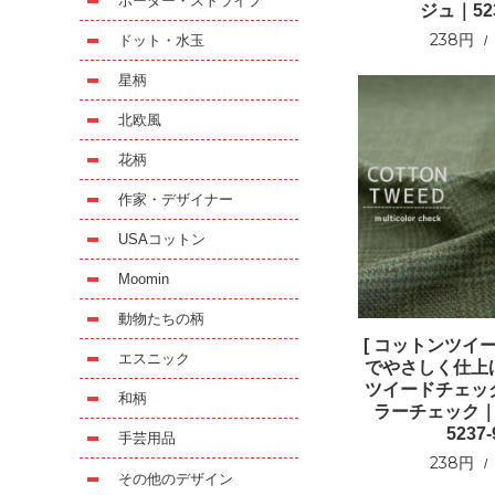
ボーダー・ストライプ
ジュ｜523
238円
ドット・水玉
星柄
北欧風
花柄
作家・デザイナー
USAコットン
Moomin
動物たちの柄
[ コットンツイー
エスニック
でやさしく仕上
ツイードチェッ
和柄
ラーチェック
5237-
手芸用品
238円
その他のデザイン