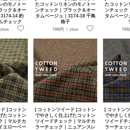
ンのモノトー
たコットンリネンのモノトー
たコットン
ラック＆オー
ンチェック｜ブラック＆オー
ンチェック
74-14 約
タムベージュ｜3174-18 千鳥
タムベージュ｜
ガムチェック
格子
198円
19
10cm
10cm
ド ]コットン
[ コットンツイード ]コットン
[ コットン
げたコットン
でやさしく仕上げたコットン
でやさしく
ク｜マルチカ
ツイードチェック｜マルチカ
ツイードチ
イエローベー
ラーチェック｜ニュアンスレ
ラーチェッ