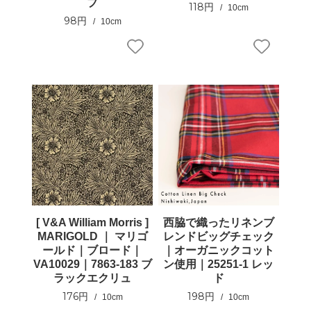
ブ
118円
10cm
98円
10cm
[ V&A William Morris ]
西脇で織ったリネンブ
MARIGOLD ｜ マリゴ
レンドビッグチェック
ールド｜ブロード｜
｜オーガニックコット
VA10029｜7863-183 ブ
ン使用｜25251-1 レッ
ラックエクリュ
ド
176円
198円
10cm
10cm