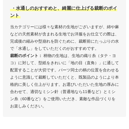
・水通しのおすすめと、綺麗に仕上げる裁断のポイ
ント
当カテゴリーには様々な素材の生地がございますが、綿や麻
などの天然素材が含まれる生地でお洋服をお仕立ての際は、
完成後の縮みや型崩れを防ぐために、裁断前にたっぷりの水
で「水通し」をしていただくのがおすすめです。
裁断のポイント：
柄物の生地は、生地の織り糸（タテ・ヨ
コ）に対して、型紙をきれいに「地の目（直角）」に通して
配置することが大切です。パーツ同士の柄の位置を合わせる
ように意識して裁断していただくと、既製品のようにより本
格的に美しく仕上がります。お選びいただいた生地の厚みに
合わせて、適切なミシン針（普通地なら11番など）とミシ
ン糸（60番など）をご使用いただき、素敵な作品づくりを
お楽しみください。