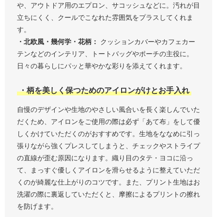
や、アウトドア用のエプロン、サコッシュなどに。汚れが目
立ちにくく、クールでこなれた雰囲気をプラスしてくれま
す。
・北欧風・幾何学・花柄：
クッションカバーやカフェカー
テンなどのインテリア、トートバッグやポーチの主役に。
日々の暮らしにパッと華やかな彩りを添えてくれます。
・柄を美しく保つためのアイロンがけとお手入れ
自慢のデザインや生地のやさしい風合いを長く楽しんでいた
だくため、アイロンをご使用の際は必ず「あて布」をして優
しくかけていただくのがおすすめです。生地をななめに引っ
張りながら強くプレスしてしまうと、チェックやストライプ
の直線が歪む原因になります。織り目のタテ・ヨコに沿っ
て、まっすぐ優しくアイロンを滑らせるように整えていただ
くのが綺麗な仕上がりのコツです。また、プリント生地はお
洗濯の際に裏返していただくと、摩擦によるプリントの擦れ
を防げます。