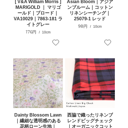
[ V&A William Morris ]
Asian Bloom｜アジア
MARIGOLD ｜ マリゴ
ンブルーム｜コットン
ールド｜ブロード｜
リネンシーチング｜
VA10029｜7863-181 ラ
25079-1 レッド
イトグレー
98円
10cm
176円
10cm
Dainty Blossom Lawn
西脇で織ったリネンブ
｜繊細な透明感のある
レンドビッグチェック
花柄ローン生地｜
｜オーガニックコット