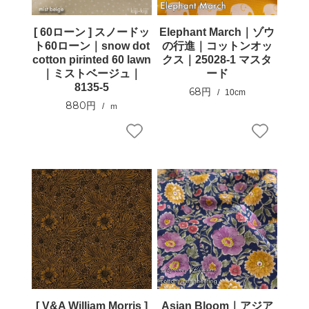
[ 60ローン ] スノードッ
Elephant March｜ゾウ
ト60ローン｜snow dot
の行進｜コットンオッ
cotton pirinted 60 lawn
クス｜25028-1 マスタ
｜ミストベージュ｜
ード
8135-5
68円
10cm
880円
ｍ
[ V&A William Morris ]
Asian Bloom｜アジア