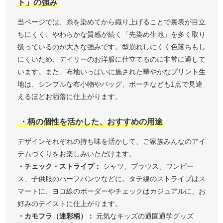
ト」の強み
当ページでは、糸を染めてから織り上げることで裏表が目立
ちにくく、やわらかな質感が続く「先染め生地」を多く取り
扱っているのが大きな強みです。型崩れしにくく色落ちもし
にくいため、デイリーのお洋服に仕立てるのに非常に適して
います。また、布地いっぱいに施された華やかなプリント生
地は、シンプルな布小物やバッグ、ポーチなども1点で見違
えるほどお洒落に仕上がります。
・柄の個性を活かした、おすすめの用途
デザインそれぞれの持ち味を活かして、ご家族みんなのアイ
テムづくりをお楽しみいただけます。
・チェック・ストライプ：
シャツ、ブラウス、ワンピー
ス、子供服のハーフパンツなどに。タテ線のストライプはス
マートに、ヨコ線のボーダーやチェックはカジュアルに、お
好みのテイストに仕上がります。
・カモフラ（迷彩柄）：
元気なキッズの通園通学グッズ